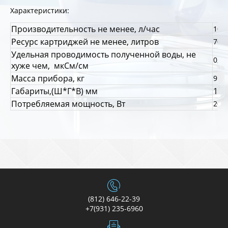
Характеристики:
Производительность не менее, л
/
час
10
Ресурс картриджей не менее, литров
700
Удельная проводимость полученной воды, не
0,1
хуже чем, мкСм/см
Масса прибора, кг
9
Габариты,(Ш*Г*В) мм
190
Потребляемая мощность, Вт
20
(812) 646-22-39
+7(931) 235-6960