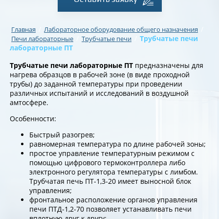
/
/
Главная
Лабораторное оборудование общего назначения
/
/
Трубчатые печи
Печи лабораторные
Трубчатые печи
лабораторные ПТ
Трубчатые
печи
лабораторные
ПТ
предназначены для
нагрева образцов в рабочей зоне (в виде проходной
трубы) до заданной температуры при проведении
различных испытаний и исследований в воздушной
амтосфере.
Особенности:
Быстрый разогрев;
равномерная температура по длине рабочей зоны;
простое управление температурным режимом с
помощью цифрового термоконтроллера либо
электронного регулятора температуры с лимбом.
Трубчатая печь ПТ-1,3-20 имеет выносной блок
управления;
фронтальное расположение органов управления
печи ПТД-1,2-70 позволяет устанавливать печи
вплотную друг к другу;