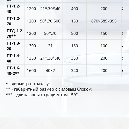
ПТ-1,2-
1200
21*,30*,40
400
200
800
40
ПТ-1,2-
1200
50*,70 500
150
870×585×395
70
ПТД-1,2-
1200
50*,70
500
150
565
70**
ПТ-1,3-
1300
21
160
100
420
20
ПТ-1,4-
1350
21*,30*,40
350
200
565
40
ПТ-1,6-
1600
40×2
340
200
670
40-2**
* - диаметр по заказу;
** - габаритный размер с силовым блоком;
*** - длина зоны с градиентом ±5°С.