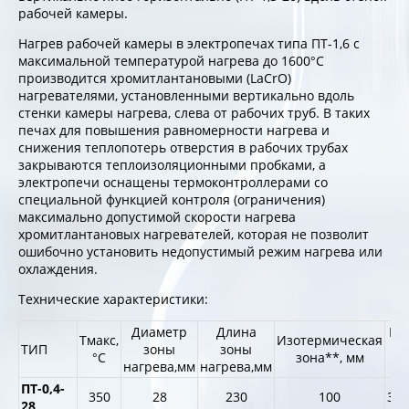
рабочей камеры.
Нагрев рабочей камеры в электропечах типа ПТ-1,6 с
максимальной температурой нагрева до 1600°С
производится хромитлантановыми (LaCrO)
нагревателями, установленными вертикально вдоль
стенки камеры нагрева, слева от рабочих труб. В таких
печах для повышения равномерности нагрева и
снижения теплопотерь отверстия в рабочих трубах
закрываются теплоизоляционными пробками, а
электропечи оснащены термоконтроллерами со
специальной функцией контроля (ограничения)
максимально допустимой скорости нагрева
хромитлантановых нагревателей, которая не позволит
ошибочно установить недопустимый режим нагрева или
охлаждения.
Технические характеристики:
Диаметр
Длина
Га
Тмакс,
Изотермическая
ТИП
зоны
зоны
р
°С
зона**, мм
нагрева,мм
нагрева,мм
ПТ-0,4-
350
28
230
100
330
28