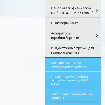
Измерители физических
свойств газов и их смесей
Пылемеры, ИКВЧ
Аспираторы
(пробоотборники)
Индикаторные трубки для
газового анализа
Электрохимические
лабораторные приборы
Аналитические приборы
Hanna Instruments, HACH,
WTW
Контрольно измерительные
приборы