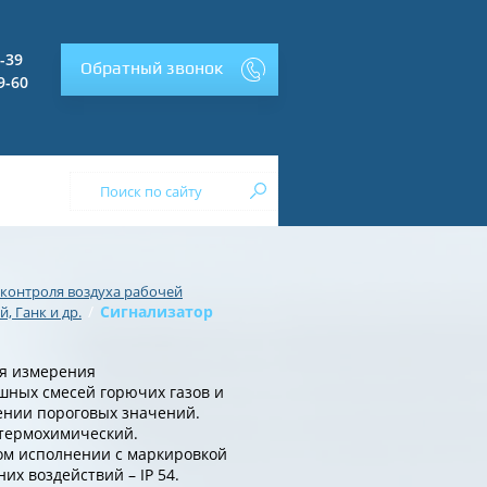
2-39
Обратный звонок
9-60
 контроля воздуха рабочей
/
Сигнализатор
, Ганк и др.
я измерения
ных смесей горючих газов и
жении пороговых значений.
 термохимический.
м исполнении с маркировкой
их воздействий – IP 54.