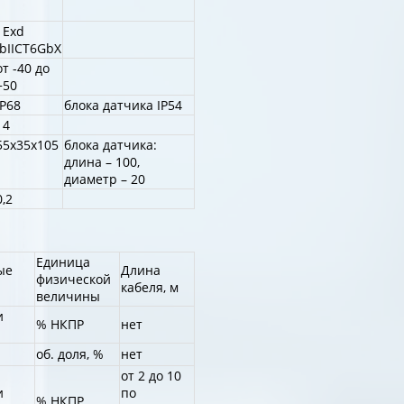
1Exd
ibIIСT6GbХ
от -40 до
+50
IP68
блока датчика IP54
14
55х35х105
блока датчика:
длина – 100,
диаметр – 20
0,2
Единица
ые
Длина
физической
кабеля, м
величины
и
% НКПР
нет
об. доля, %
нет
от 2 до 10
и
по
% НКПР