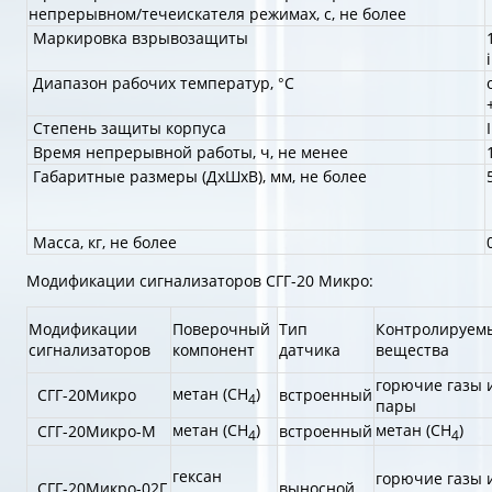
непрерывном/течеискателя режимах, с, не более
Маркировка взрывозащиты
Диапазон рабочих температур, °С
Степень защиты корпуса
Время непрерывной работы, ч, не менее
Габаритные размеры (ДхШхВ), мм, не более
Масса, кг, не более
Модификации сигнализаторов СГГ-20 Микро:
Модификации
Поверочный
Тип
Контролируем
сигнализаторов
компонент
датчика
вещества
горючие газы 
метан (СН
)
СГГ-20Микро
встроенный
4
пары
метан (СН
)
метан (СН
)
СГГ-20Микро-М
встроенный
4
4
гексан
горючие газы 
СГГ-20Микро-02Г
выносной