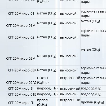
(С
Н
)
пары
6
14
горючие газы 
метан (СН
)
СГГ-20Микро-01
выносной
4
пары
метан (СН
)
4
метан (СН
)
выносной
4
СГГ-20Микро-01М
горючие газы 
пары
метан (СН
)
СГГ-20Микро-02
выносной
4
метан (СН
)
4
метан (СН
)
выносной
4
СГГ-20Микро-02М
горючие газы 
метан (СН
)
СГГ-20Микро-03К
выносной
4
пары
гексан
встроенный
горючие газы 
(С
Н
)
СГГ-20Микро-02ГД
пары
6
14
водород (Н
)
водород (Н
)
СГГ-20Микро-В
встроенный
2
2
водород (Н
)
выносной
водород (Н
)
СГГ-20Микро-01В
2
2
пропан
встроенный
пропан (С
Н
)
СГГ-20Микро-П
3
8
(С
Н
)
3
8