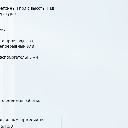
етонный пол с высоты 1 м)
ературах
хих
го производства
непрерывный или
 вспомогательными
го режимов работы.
Значение
Примечание
15/10/3