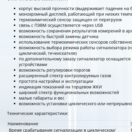
корпус высокой прочности (выдерживает падение на б
монохромный дисплей, работающий при низких темп
термохимический сенсор защищен от перегрузок
связь с ПЭВМ осуществляется через USB
возможность сохранения результатов измерений в ар
возможность быстрой замены датчика
использование термохимических сенсоров собственно
возможность выбора режима работы сигнализатора (
циклический, течеискателя)
по дополнительному заказу сигнализатор оснащается
устройствами
возможность регулировки порогов
расширенный спектр контролируемых газов
простота настройки и эксплуатации
индикация показаний на торцевом ЖКИ
широкий спектр функциональных возможностей
малые габариты и вес
возможность установки циклического или непрерывно
Технические характеристики:
Наименование
Время срабатывания сигнализации в циклическом/