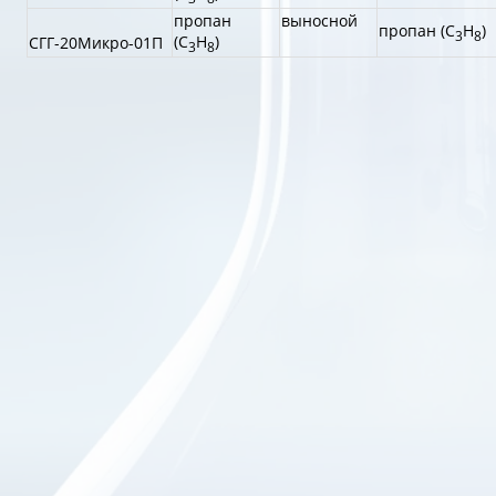
пропан
выносной
пропан (С
Н
)
3
8
(С
Н
)
СГГ-20Микро-01П
3
8