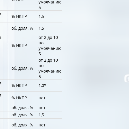
умолчанию
5
и
% НКПР
1,5
об. доля, %
1,5
и
от 2 до 10
по
% НКПР
умолчанию
5
от 2 до 10
по
об. доля, %
умолчанию
5
и
% НКПР
1,0*
и
% НКПР
нет
об. доля, %
нет
об. доля, %
1,5
об. доля, %
нет