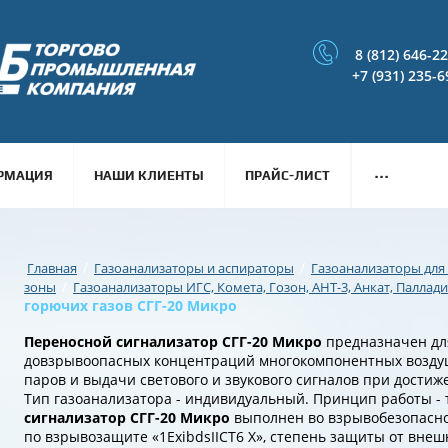
8 (812) 646-2
+7 (931) 235-6
...
РМАЦИЯ
НАШИ КЛИЕНТЫ
ПРАЙС-ЛИСТ
/
/
Главная
Газоанализаторы и аспираторы
Газоанализаторы для
/
зоны
Газоанализаторы ИГС, Комета, Гозон, АНТ-3, Анкат, Палладий
горючих газов СГГ-20 Микро
Переносной сигнализатор СГГ-20 Микро
предназначен дл
довзрывоопасных концентраций многокомпонентных воздуш
паров и выдачи светового и звукового сигналов при дости
Тип газоанализатора - индивидуальный. Принцип работы -
сигнализатор СГГ-20 Микро
выполнен во взрывобезопасно
по взрывозащите «1ExibdsIICT6 X», степень защиты от внешн