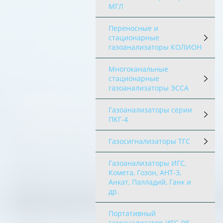
МГЛ
Переносные и
стационарные
газоанализаторы КОЛИОН
Многоканальные
стационарные
газоанализаторы ЭССА
Газоанализаторы серии
ПКГ-4
Газосигнализаторы ТГС
Газоанализаторы ИГС,
Комета, Гозон, АНТ-3,
Анкат, Палладий, Ганк и
др.
Портативный
газоанализатор ИГС-98