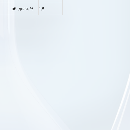
об. доля, %
1,5