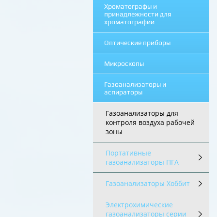
Хроматографы и
принадлежности для
хроматографии
Оптические приборы
Микроскопы
Газоанализаторы и
аспираторы
Газоанализаторы для
контроля воздуха рабочей
зоны
Портативные
газоанализаторы ПГА
Газоанализаторы Хоббит
Электрохимические
газоанализаторы серии