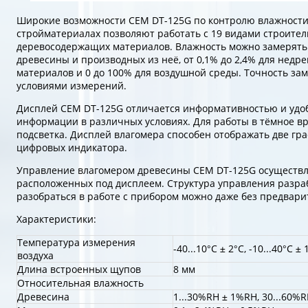
Широкие возможности CEM DT-125G по контролю влажности
стройматериалах позволяют работать с 19 видами строител
деревосодержащих материалов. Влажность можно замерять 
древесины и производных из неё, от 0,1% до 2,4% для недр
материалов и 0 до 100% для воздушной среды. Точность за
условиями измерений.
Дисплей CEM DT-125G отличается информативностью и удо
информации в различных условиях. Для работы в тёмное в
подсветка. Дисплей влагомера способен отображать две гр
цифровых индикатора.
Управление влагомером древесины CEM DT-125G осуществля
расположенных под дисплеем. Структура управления разраб
разобраться в работе с прибором можно даже без предвари
Характеристики:
Температура измерения
-40...10°C ± 2°C, -10...40°C ± 
воздуха
Длина встроенных щупов
8 мм
Относительная влажность
Древесина
1...30%RH ± 1%RH, 30...60%