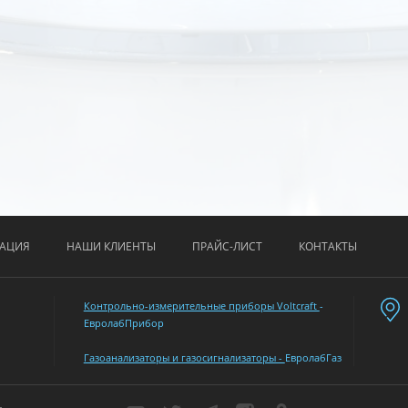
АЦИЯ
НАШИ КЛИЕНТЫ
ПРАЙС-ЛИСТ
КОНТАКТЫ
Контрольно-измерительные приборы Voltcraft
-
ЕвролабПрибор
Газоанализаторы и газосигнализаторы -
ЕвролабГаз