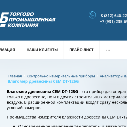
8 (812) 646-2
+7 (931) 235-6
...
РМАЦИЯ
НАШИ КЛИЕНТЫ
ПРАЙС-ЛИСТ
/
/
Главная
Контрольно измерительные приборы
Анализаторы в
Влагомер древесины CEM DT-125G
Влагомер древесины CEM DT-125G
- это прибор для опера
только в древесине, но и в других строительных материалах:
воздухе. В расширенной комплектации входят сразу нескол
условий замеров.
Преимущества измерителя влажности древесины CEM DT-1
Одновременное измерение температуры и влажности 