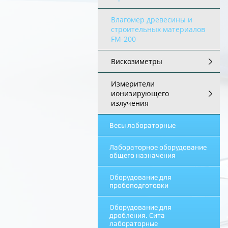
Влагомер древесины и
строительных материалов
FM-200
Вискозиметры
Измерители
ионизирующего
излучения
Весы лабораторные
Лабораторное оборудование
общего назначения
Оборудование для
пробоподготовки
Оборудование для
дробления. Сита
лабораторные