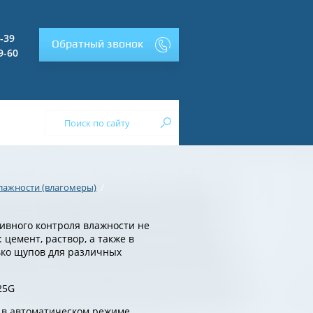
2-39
Обратный звонок
9-60
/
лажности (влагомеры)
тивного контроля влажности не
 цемент, раствор, а также в
ько щупов для различных
25G
в автоматическом режиме.