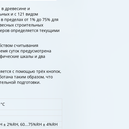
 в древесине и
ьных и с 121 видом
в пределах от 1% до 75% для
евесных строительных
меров определяется текущими
бством считывания
ремя суток предусмотрена
афические шкалы и два
ется с помощью трёх кнопок,
отана таким образом, что
тельной подготовки.
1°C
RH ± 2%RH, 60...75%RH ± 4%RH