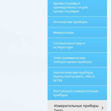
Хроматографы и
принадлежности для
хроматографии
Оптические приборы
Микроскопы
Газоанализаторы и
аспираторы
Электрохимические
лабораторные приборы
Аналитические приборы
Hanna Instruments, HACH,
WTW
Контрольно измерительные
приборы
Измерительные приборы
Testo