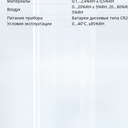
Материалы
0,1...2,4%RH ± 0,5%RH
0...20%RH ± 5%RH, 20...80%R
Воздух
5%RH
Питание прибора
Батареи дисковые типа CR2
Условия эксплуатации
0...40°C, ≤85%RH