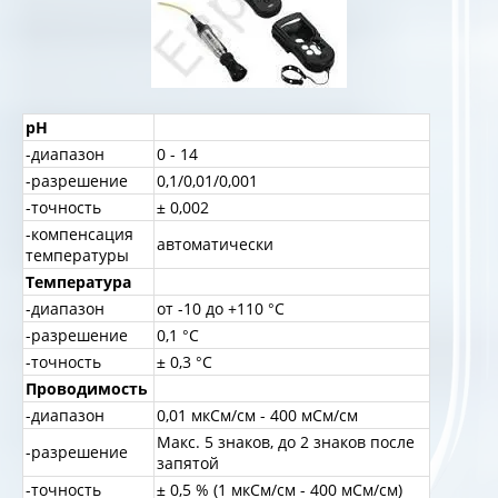
pH
-диапазон
0 - 14
-разрешение
0,1/0,01/0,001
-точность
± 0,002
-компенсация
автоматически
температуры
Температура
-диапазон
от -10 до +110 °C
-разрешение
0,1 °C
-точность
± 0,3 °C
Проводимость
-диапазон
0,01 мкСм/см - 400 мСм/см
Макс. 5 знаков, до 2 знаков после
-разрешение
запятой
-точность
± 0,5 % (1 мкСм/см - 400 мСм/см)