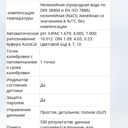
Нелинейная (природная вода по
DIN 38404 и EN ISO 7888),
-компенсация
нелинейная (NaCl), линейная со
температуры
значением в %/°C, без
компенсации
Автоматическое
pH: IUPAC 1.679; 4.005; 7.000;
рапознавание
10.012. DIN 1.09; 4.65; 9.23.
буфера AutoCal
Цветовой код 4, 7, 10
Точек
калибровки с
напоминанием
1 точка
о сроке
калибровки
Индикатор
состояния
Да
датчика
Защита
Да
паролем
Управление
Простое, детальное, полное (GLP)
данными
500 результатов; данные
Память
сохраняются вручную или