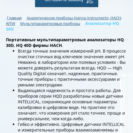
/
Главная
Аналитические приборы Hanna Instruments, HACH,
/
/
Анализатор HQ
WTW
Мультипараметровые приборы
30D
Портативные мультипараметровые анализаторы HQ
30D, HQ 40D фирмы HACH
.
Всегда точные значения измерений pH. В процессе
очистки сточных вод ключевое значение имеет pH.
Неважно, в лаборатории или полевых условиях - Вы
можете доверять результатам всегда. HQD — High
Quality Digital означает, надежные, практичные,
точные приборы с практичными аксессуарами и
умными электродами.
Выдающаяся надежность и простота работы. Для
приборов серии HQD разработаны новые датчики
INTELLICAL, сохраняющие основные параметры
калибровки в цифровом виде. На практике это
означает, что измерение pH стало точнее, проще и
универсальнее, чем когда-либо.
Гибко и эффективно. Цифровые датчики INTELLICAL
и измерительные приборы взаимозаменяемы и