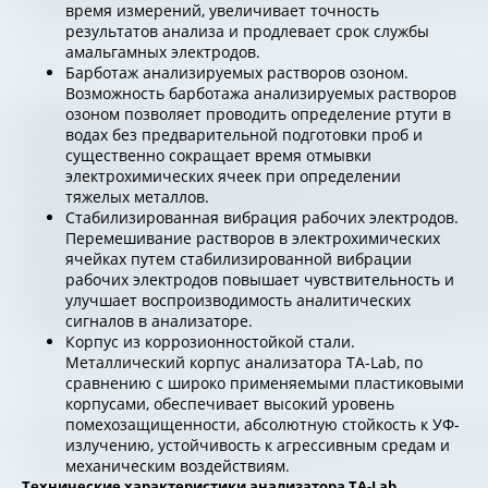
время измерений, увеличивает точность
результатов анализа и продлевает срок службы
амальгамных электродов.
Барботаж анализируемых растворов озоном.
Возможность барботажа анализируемых растворов
озоном позволяет проводить определение ртути в
водах без предва­рительной подготовки проб и
существенно сокращает время отмывки
электрохимических ячеек при определении
тяжелых металлов.
Стабилизированная вибрация рабочих электродов.
Перемешивание растворов в электрохимических
ячейках путем стабилизированной вибрации
рабочих электродов повышает чувствительность и
улучшает воспроизводимость аналитических
сигналов в анализаторе.
Корпус из коррозионностойкой стали.
Металлический корпус анализатора ТА-Lab, по
сравнению с широко применяемыми пластиковыми
корпусами, обеспечивает высокий уровень
помехозащищенности, абсолютную стойкость к УФ-
излучению, устойчивость к агрессивным средам и
механическим воздействиям.
Технические характеристики анализатора ТА-Lab