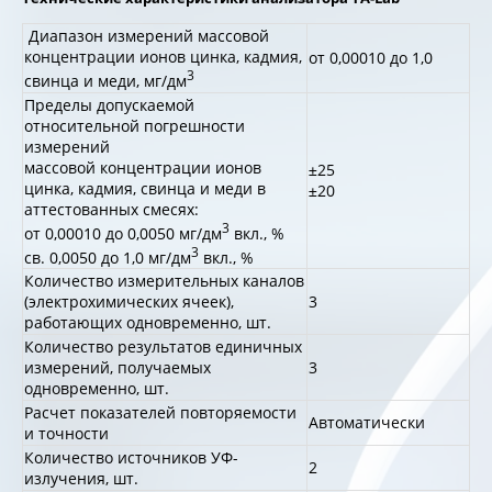
Диапазон измерений массовой
концентрации ионов цинка, кадмия,
от 0,00010 до 1,0
3
свинца и меди, мг/дм
Пределы допускаемой
относительной погрешности
измерений
массовой концентрации ионов
±25
цинка, кадмия, свинца и меди в
±20
аттестованных смесях:
3
от 0,00010 до 0,0050 мг/дм
вкл., %
3
св. 0,0050 до 1,0 мг/дм
вкл., %
Количество измерительных каналов
(электрохимических ячеек),
3
работающих одновременно, шт.
Количество результатов единичных
измерений, получаемых
3
одновременно, шт.
Расчет показателей повторяемости
Автоматически
и точности
Количество источников УФ-
2
излучения, шт.