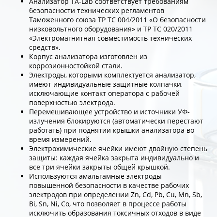
Анализатор ТА-Lab соответствует требованиям
безопасности технических регламентов
Таможенного союза ТР ТС 004/2011 «О безопасности
низковольтного оборудования» и ТР ТС 020/2011
«Электромагнитная совместимость технических
средств».
Корпус анализатора изготовлен из
коррозионностойкой стали.
Электроды, которыми комплектуется анализатор,
имеют индивидуальные защитные колпачки,
исключающие контакт оператора с рабочей
поверхностью электрода.
Перемешивающее устройство и источники УФ-
излучения блокируются (автоматически перестают
работать) при поднятии крышки анализатора во
время измерений.
Электрохимические ячейки имеют двойную степень
защиты: каждая ячейка закрыта индивидуально и
все три ячейки закрыты общей крышкой.
Используются амальгамные электроды
повышенной безопасности в качестве рабочих
электродов при определении Zn, Cd, Pb, Cu, Mn, Sb,
Bi, Sn, Ni, Co, что позволяет в процессе работы
исключить образования токсичных отходов в виде