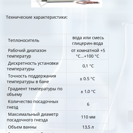
Технические характеристики:
вода или смесь
Теплоноситель
глицерин-вода
Рабочий диапазон
от комнатной +5
температур
°С...+100 °С
Дискретность установки
0,1 °С
температуры
Точность поддержания
± 0.5 °С
температуры в бане
Градиент температуры по
± 1,0 °С
объему
Количество посадочных
6
гнезд
Максимальный диаметр
110 мм
посадочного гнезда
Объем ванны
13,5 л