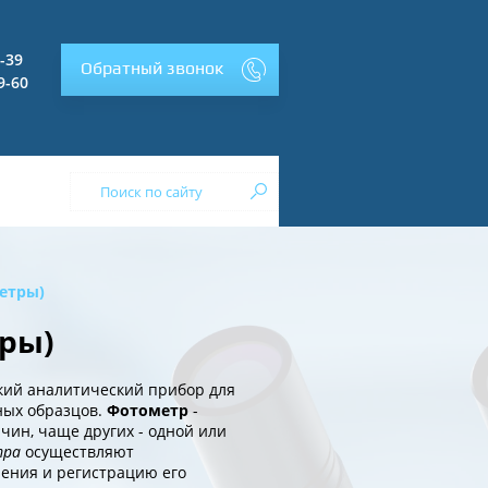
2-39
Обратный звонок
9-60
етры)
ры)
ский аналитический прибор для
ных образцов.
Фотометр
-
чин, чаще других - одной или
тра
осуществляют
ения и регистрацию его