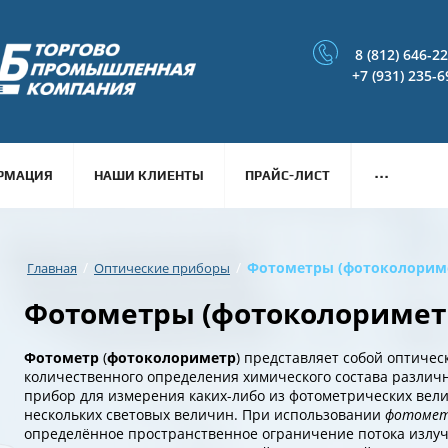
8 (812) 646-2
+7 (931) 235-6
...
РМАЦИЯ
НАШИ КЛИЕНТЫ
ПРАЙС-ЛИСТ
/
/
Фотометры (фотоколорим
Главная
Оптические приборы
Фотометры (фотоколоримет
Фотометр
(
фотоколориметр
) представляет собой оптиче
количественного определения химического состава различ
прибор для измерения каких-либо из фотометрических вели
нескольких световых величин. При использовании
фотоме
определённое пространственное ограничение потока излуч