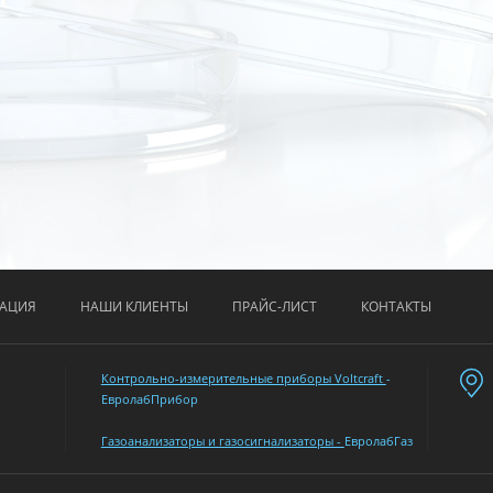
АЦИЯ
НАШИ КЛИЕНТЫ
ПРАЙС-ЛИСТ
КОНТАКТЫ
Контрольно-измерительные приборы Voltcraft
-
ЕвролабПрибор
Газоанализаторы и газосигнализаторы -
ЕвролабГаз