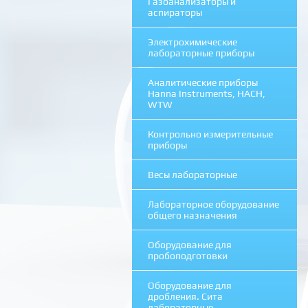
Газоанализаторы и
аспираторы
Электрохимические
лабораторные приборы
Аналитические приборы
Hanna Instruments, HACH,
WTW
Контрольно измерительные
приборы
Весы лабораторные
Лабораторное оборудование
общего назначения
Оборудование для
пробоподготовки
Оборудование для
дробления. Сита
лабораторные