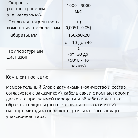
Скорость
1000 - 9000
распространения
м/с
ультразвука, м/с
Основная погрешность
± (
измерения, не более, мм
0,005Т+0,05)
Габариты, мм
150х80х30
от -10 до +40
°С
Температурный
(от -30 до
диапазон
+50°С - по
заказу)
Комплект поставки:
Измерительный блок с датчиками (количество и состав
согласуется с заказчиком), кабель связи с компьютером и
дискета с программой передачи и обработки данных,
образцы толщины (по согласованию с заказчиком),
паспорт, методика поверки, сертификат Госстандарт,
упаковочная тара.