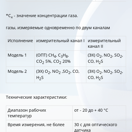
*С
- значение концентрации газа.
x
газы, измеряемые одновременно по двум каналам
Исполнение
измерительный канал I
измерительный
канал II
Модель 1
(ОПТ) CH
, C
H
,
(ЭХ) O
, NO
, SO
,
4
3
8
2
2
2
CO
5%, CO
20%
CO, H
S
2
2
2
Модель 2
(ЭХ) O
, NO
,SO
, CO,
(ЭХ) O
, NO
, SO
,
2
2
2
2
2
2
H
S
CO, H
S
2
2
Технические характеристики:
Диапазон рабочих
от - 20 до + 40 °С
температур
Время измерения, не более
30 с для оптического
датчика