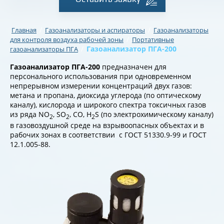
/
/
Главная
Газоанализаторы и аспираторы
Газоанализаторы
/
для контроля воздуха рабочей зоны
Портативные
/
Газоанализатор ПГА-200
газоанализаторы ПГА
Газоанализатор ПГА-200
предназначен для
персонального использования при одновременном
непрерывном измерении концентра­ций двух газов:
метана и пропана, диоксида углерода (по оптическому
каналу), кислорода и широкого спектра токсичных газов
из ряда NO
, SO
, CO, H
S (по электрохимическому каналу)
2
2
2
в газовоздушной среде на взрывоопасных объектах и в
рабочих зонах в соответствии с ГОСТ 51330.9-99 и ГОСТ
12.1.005-88.