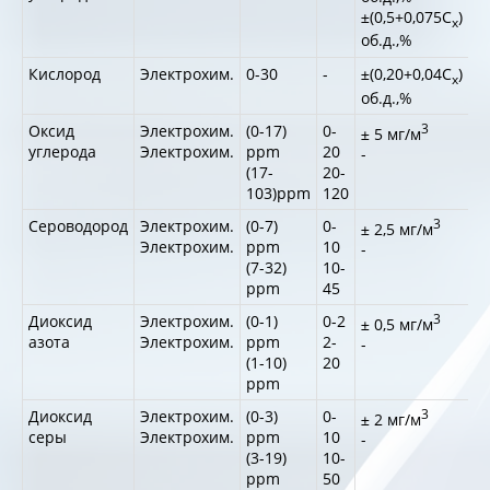
-
±(0,5+0,075С
)
х
об.д.,%
Кислород
Электрохим.
0-30
-
±(0,20+0,04С
)
-
х
об.д.,%
Оксид
Электрохим.
(0-17)
0-
3
-
± 5 мг/м
углерода
Электрохим.
ppm
20
-
(17-
20-
103)ppm
120
Сероводород
Электрохим.
(0-7)
0-
3
-
± 2,5 мг/м
Электрохим.
ppm
10
-
(7-32)
10-
ppm
45
Диоксид
Электрохим.
(0-1)
0-2
3
-
± 0,5 мг/м
азота
Электрохим.
ppm
2-
-
(1-10)
20
ppm
Диоксид
Электрохим.
(0-3)
0-
3
-
± 2 мг/м
серы
Электрохим.
ppm
10
-
(3-19)
10-
ppm
50