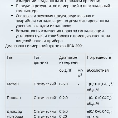
измерений с заданным интервалом времени;
Передача результатов измерений в персональный
компьютер;
Световая и звуковая предупредительная и
аварийная сигнализация по двум фиксированным
уровням в каждом из каналов;
Возможность изменения порогов сигнализации,
установка нуля и калибровка с помощью кнопок на
лицевой панели прибора.
Диапазоны измерений датчиков
ПГА-200
:
Газ
Тип
Диапазон
Погрешность
датчика
измерения
об.д.,%
мг/
абсолютная
3
м
Метан
Оптический
0-5,0
-
±(0,10+0,04С
*)
-
х
об.д.,%
Пропан
Оптический
0-2,0
-
±(0,10+0,04С
)
-
х
об.д.,%
Диоксид
Оптический
0-5,0
-
±(0,10+0,04С
)
-
х
углерода
Оптический
0-20
об.д.,%