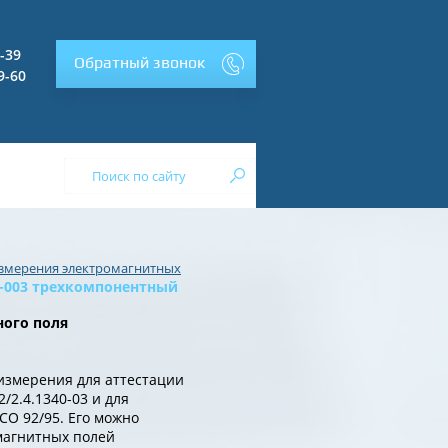
2-39
Обратный звонок
9-60
змерения электромагнитных
Т-003 трехкомпонентный
ного поля
измерения для аттестации
/2.4.1340-03 и для
CO 92/95. Его можно
магнитных полей