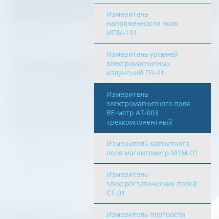
Измеритель
напряженности поля
ИПМ-101
Измеритель уровней
электромагнитных
излучений П3-41
Измеритель
электромагнитного поля
BE-метр АТ-003
трехкомпонентный
Измеритель магнитного
поля магнитометр МТМ-01
Измеритель
электростатических полей
СТ-01
Измеритель плотности