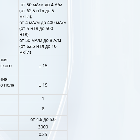
от 50 мА/м до 4 А/м
(от 62,5 нТл до 5
мкТл);
от 4 мА/м до 400 мА/м
(от 5 нТл до 500
нТл);
от 50 мА/м до 8 А/м
(от 62,5 нТл до 10
мкТл)
ния
ского
± 15
ния
о поля
± 15
1
8
от 4,6 до 5,0
3000
0,25