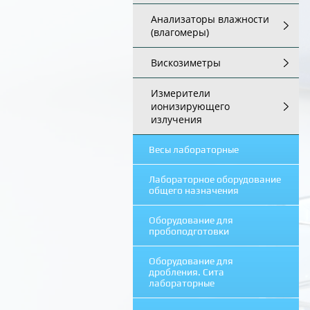
Анализаторы влажности
(влагомеры)
Вискозиметры
Измерители
ионизирующего
излучения
Весы лабораторные
Лабораторное оборудование
общего назначения
Оборудование для
пробоподготовки
Оборудование для
дробления. Сита
лабораторные