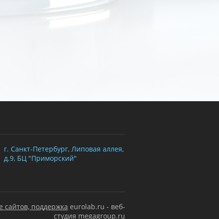
г. Санкт-Петербург, Липовая аллея,
д.9, БЦ "Приморский"
е сайтов, поддержка
eurolab.ru - веб-
студия megagroup.ru