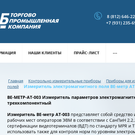
8 (812) 646-2
+7 (931) 235-6
...
РМАЦИЯ
НАШИ КЛИЕНТЫ
ПРАЙС-ЛИСТ
/
/
Главная
Контрольно измерительные приборы
Приборы для и
/
Измеритель электромагнитного поля BE-метр А
полей
BE-МЕТР-АТ-003 Измеритель параметров электромагнит
трехкомпонентный
Измеритель ВЕ-метр АТ-003
представляет собой средство 
рабочих мест операторов ЭВМ в соответствии с СанПиН 2.2.2
сертификации видеотерминалов (ВДТ) по стандарту MPR и T
использовать также для контроля норм по уровням электро