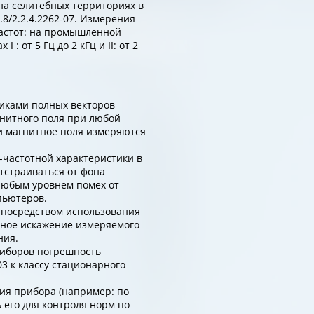
а селитебных территориях в
.8/2.2.4.2262-07. Измерения
частот: на промышленной
: от 5 Гц до 2 кГц и II: от 2
иками полных векторов
нитного поля при любой
и магнитное поля измеряются
частотной характеристики в
отстраиваться от фона
любым уровнем помех от
пьютеров.
, посредством использования
ьное искажение измеряемого
ния.
иборов погрешность
3 к классу стационарного
я прибора (например: по
ь его для контроля норм по