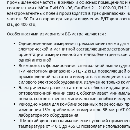
промышленной частоты в жилых и офисных помещениях и н
соответствии с МСанПиН 001-96, СанПиН 2.1.21002-00, ГН 2.1
электромагнитных полей производятся в трех диапазонах 
частоте 50 Гц и в характерных для излучения ВДТ диапазонах I 
кГц до 400 кГц.
Особенностями измерителя ВЕ-метра являются :
Одновременные измерения трехкомпонентными датч
электрической и магнитной составляющих электромаг
ориентации измерительной антенны. Электрическое 
одной антенной.
Возможность формирования специальной амплитудно-
1-м частотном диапазоне (5 Гц - 2 кГц), позволяющей 
промышленной частоты и измерять, в помещениях с 
силового электрооборудования, излучение только ком
Электрическая развязка антенны от блока индикации
оптоволоконной линии связи, обеспечивает минимал
поля и, соответственно, минимальные ошибки измере
Рекордно малая для комбинированных переносных пр
измерения 15% приближает измеритель ВЕ-метр АТ-00
лабораторного оборудования.
Широкий диапазон климатических условий применени
температуре от -10 С до +55 С) позволяет использоват