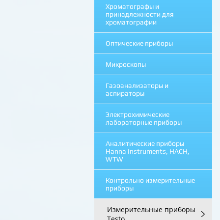
Хроматографы и
принадлежности для
хроматографии
Оптические приборы
Микроскопы
Газоанализаторы и
аспираторы
Электрохимические
лабораторные приборы
Аналитические приборы
Hanna Instruments, HACH,
WTW
Контрольно измерительные
приборы
Измерительные приборы
Testo