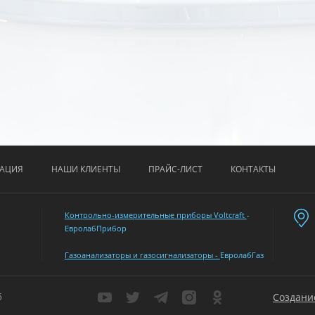
АЦИЯ
НАШИ КЛИЕНТЫ
ПРАЙС-ЛИСТ
КОНТАКТЫ
Контрольно-измерительные приборы Voltcraft
-
ЕвролабПрибор
Газоанализаторы и газосигнализаторы -
ЕвролабГаз
б
Создани