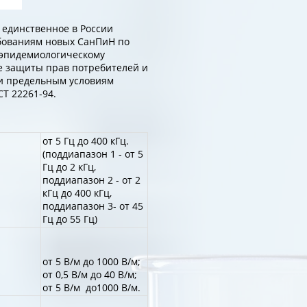
 единственное в России
ебованиям новых СанПиН по
-эпидемиологическому
е защиты прав потребителей и
 и предельным условиям
Т 22261-94.
от 5 Гц до 400 кГц.
(поддиапазон 1 - от 5
Гц до 2 кГц,
поддиапазон 2 - от 2
кГц до 400 кГц,
поддиапазон 3- от 45
Гц до 55 Гц)
от 5 В/м до 1000 В/м;
от 0,5 В/м до 40 В/м;
от 5 В/м до1000 В/м.