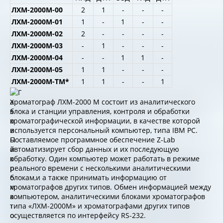
ЛХМ-2000М-00
2
1
-
-
-
ЛХМ-2000М-01
1
-
1
-
-
ЛХМ-2000М-02
2
-
-
-
-
ЛХМ-2000М-03
-
1
-
-
-
ЛХМ-2000М-04
-
-
1
1
-
ЛХМ-2000М-05
1
1
-
-
-
ЛХМ-2000М-ТМ*
1
1
-
-
1
Хроматограф ЛХМ-2000 М состоит из аналитического
блока и станции управления, контроля и обработки
хроматографической информации, в качестве которой
используется персональный компьютер, типа IBM PC.
Поставляемое программное обеспечение Z-Lab
автоматизирует сбор данных и их последующую
обработку. Один компьютер может работать в режиме
реального времени с несколькими аналитическими
блокам,и а также принимать информацию от
хроматографов других типов. Обмен информацией между
компьютером, аналитическими блоками хроматографов
типа «ЛХМ-2000М» и хроматографами других типов
осуществляется по интерфейсу RS-232.