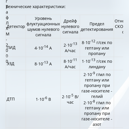
Технические характеристики:
Уровень
Дрейф
Относи
флуктуационных
Предел
Детектор
нулевого
СКО вы
шумов нулевого
детектирования
сигнала
сиг
сигнала
-12
8·10
г/сек по
-13
2·10
-14
ПИД
1
4·10
А
гептану или
А/час
пропану
-11
-13
8·10
1·10
г/сек по
-13
ЭЗД
6
8·10
А
А/час
линдану
-9
2·10
г/мл по
гептану или
пропану при
газе-носителе -
-5
гелий
2·10
В/
-6
ДТП
1
1·10
В
-8
час
2·10
г/мл по
гептану или
пропану при
газе-носителе -
азот