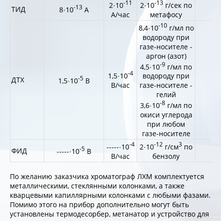
-11
-13
2·10
2·10
г/сек по
-13
ТИД
5
8·10
А
А/час
метафосу
-10
8,4·10
г/мл по
водороду при
газе-носителе -
аргон (азот)
-9
4,5·10
г/мл по
-4
1,5·10
водороду при
-5
ДТХ
1,
1,5·10
В
В/час
газе-носителе -
гелий
-8
3,6·10
г/мл по
окиси углерода
при любом
газе-носителе
-4
-12
3
-----·10
2·10
г/см
по
-5
ФИД
--
-----·10
В
В/час
бензолу
По желанию заказчика хроматограф ЛХМ комплектуется
металлическими, стеклянными колонками, а также
кварцевыми капиллярными колонками с любыми фазами.
Помимо этого на прибор дополнительно могут быть
установлены термодесорбер, метанатор и устройство для