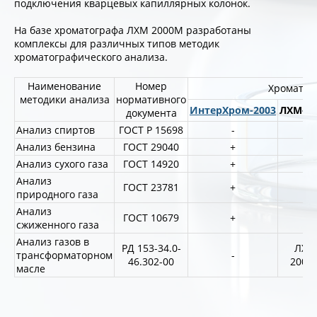
подключения кварцевых капиллярных колонок.
На базе хроматографа ЛХМ 2000М разработаны
комплексы для различных типов методик
хроматографического анализа.
Наименование
Номер
Хроматог
методики анализа
нормативного
ИнтерХром-2003
ЛХМ-2
документа
Анализ спиртов
ГОСТ Р 15698
-
+
Анализ бензина
ГОСТ 29040
+
+
Анализ сухого газа
ГОСТ 14920
+
+
Анализ
ГОСТ 23781
+
+
природного газа
Анализ
ГОСТ 10679
+
+
сжиженного газа
Анализ газов в
РД 153-34.0-
ЛХМ 
трансформаторном
-
46.302-00
2000
масле