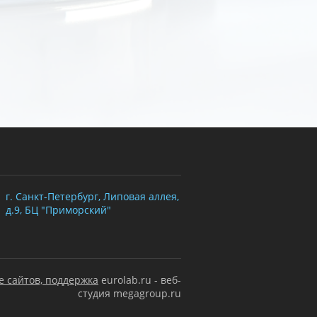
г. Санкт-Петербург, Липовая аллея,
д.9, БЦ "Приморский"
е сайтов, поддержка
eurolab.ru - веб-
студия megagroup.ru