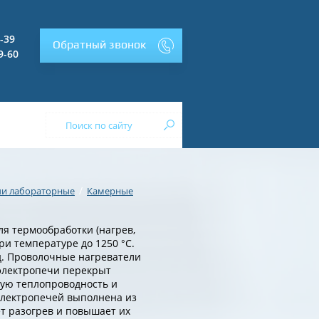
2-39
Обратный звонок
9-60
/
чи лабораторные
Камерные
я термообработки (нагрев,
ри температуре до 1250 °С.
од. Проволочные нагреватели
 электропечи перекрыт
ую теплопроводность и
лектропечей выполнена из
ет разогрев и повышает их