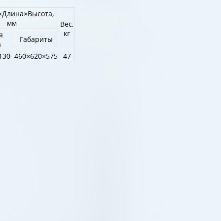
Длина×Высота,
мм
Вес,
кг
я
Габариты
а
130
460×620×575
47