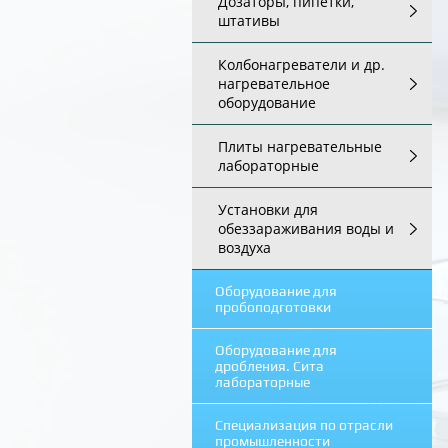
Дозаторы, пипетки,
штативы
Колбонагреватели и др.
нагревательное
оборудование
Плиты нагревательные
лабораторные
Установки для
обеззараживания воды и
воздуха
Оборудование для
пробоподготовки
Оборудование для
дробления. Сита
лабораторные
Специализация по отрасли
промышленности