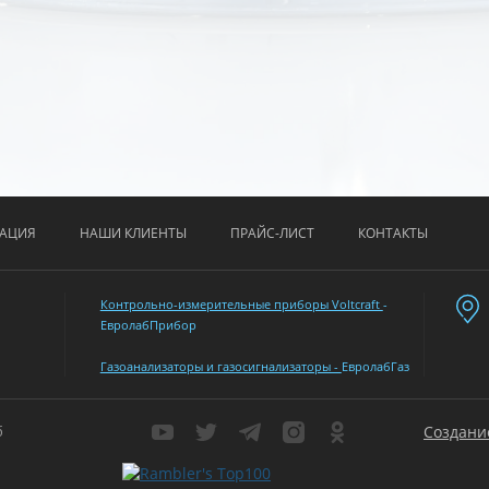
АЦИЯ
НАШИ КЛИЕНТЫ
ПРАЙС-ЛИСТ
КОНТАКТЫ
Контрольно-измерительные приборы Voltcraft
-
ЕвролабПрибор
Газоанализаторы и газосигнализаторы -
ЕвролабГаз
б
Создани