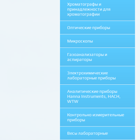
Хроматографы и
принадлежности для
хроматографии
Оптические приборы
Микроскопы
Газоанализаторы и
аспираторы
Электрохимические
лабораторные приборы
Аналитические приборы
Hanna Instruments, HACH,
WTW
Контрольно измерительные
приборы
Весы лабораторные