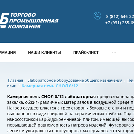
8 (812) 646-2
+7 (931) 235-6
...
РМАЦИЯ
НАШИ КЛИЕНТЫ
ПРАЙС-ЛИСТ
/
/
Главная
Лабораторное оборудование общего назначения
Пе
/
Камерная печь СНОЛ 6/12
печи
Камерная печь СНОЛ 6/12 лабораторная
предназначена дл
закалка, обжиг) различных материалов в воздушной среде п
Нагрев осуществляется с трех сторон - боковые стенки и п
выполнены в виде спиралей на керамических трубках. Под
износостойкой карбидокремниевой плитой, имеющей высок
повышающей равномерность нагрева изделий. Футеровка э
легких и ультралегких огнеупорных материалов, что ускоря