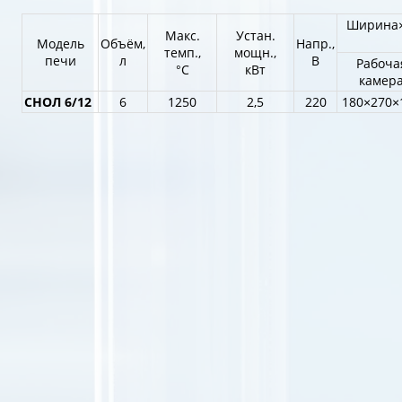
Ширина×
Макс.
Устан.
Модель
Объём,
Напр.,
темп.,
мощн.,
печи
л
В
Рабоча
°С
кВт
камер
СНОЛ 6/12
6
1250
2,5
220
180×270×